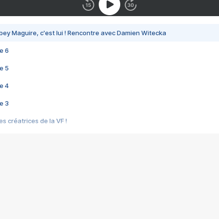
bey Maguire, c'est lui ! Rencontre avec Damien Witecka
e 6
e 5
e 4
e 3
s créatrices de la VF !
e 2
e 1
e Mektoub My Love arrive enfin ! Rencontre avec Shaïn Boumedine et Sal
i : après Toni en famille
elle réalise le bouleversant Dites lui que je l'aime