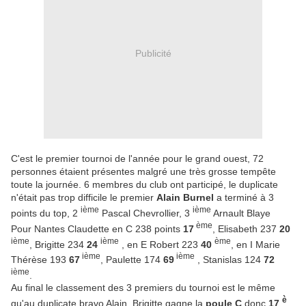
Publicité
C'est le premier tournoi de l'année pour le grand ouest, 72
personnes étaient présentes malgré une très grosse tempête
toute la journée. 6 membres du club ont participé, le duplicate
n'était pas trop difficile le premier
Alain Burnel
a terminé à 3
ième
ième
points du top, 2
Pascal Chevrollier, 3
Arnault Blaye
ème
Pour Nantes Claudette en C 238 points
17
, Elisabeth 237
20
ième
ième
ème
, Brigitte 234
24
, en E Robert 223
40
, en I Marie
ième
ième
Thérèse 193
67
, Paulette 174
69
, Stanislas 124
72
ième
.
Au final le classement des 3 premiers du tournoi est le même
è
qu'au duplicate bravo Alain. Brigitte gagne la
poule C
donc
17