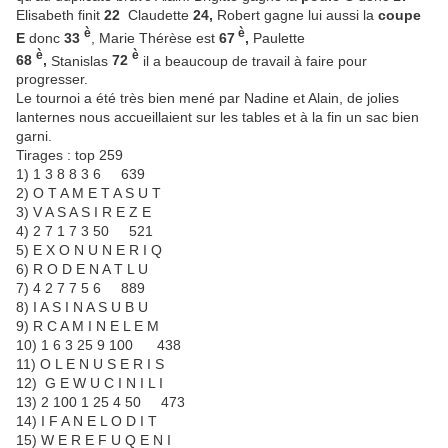
Elisabeth finit
22
Claudette
24,
Robert gagne lui aussi la
coupe
è
è
E
donc
33
, Marie Thérèse est
67
,
Paulette
è
è
68
,
Stanislas
72
il a beaucoup de travail à faire pour
progresser.
Le tournoi a été très bien mené par Nadine et Alain, de jolies
lanternes nous accueillaient sur les tables et à la fin un sac bien
garni.
Tirages : top 259
1) 1 3 8 8 3 6 639
2) O T A M E T A S U T
3) V A S A S I R E Z E
4) 2 7 1 7 3 50 521
5) E X O N U N E R I Q
6) R O D E N A T L U
7) 4 2 7 7 5 6 889
8) I A S I N A S U B U
9) R C A M I N E L E M
10) 1 6 3 25 9 100 438
11) O L E N U S E R I S
12) G E W U C I N I L I
13) 2 100 1 25 4 50 473
14) I F A N E L O D I T
15) W E R E F U Q E N I