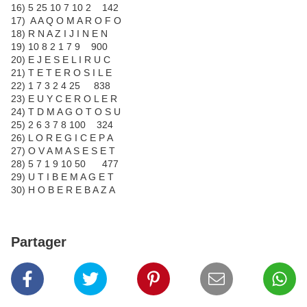
16) 5 25 10 7 10 2 142
17) A A Q O M A R O F O
18) R N A Z I J I N E N
19) 10 8 2 1 7 9 900
20) E J E S E L I R U C
21) T E T E R O S I L E
22) 1 7 3 2 4 25 838
23) E U Y C E R O L E R
24) T D M A G O T O S U
25) 2 6 3 7 8 100 324
26) L O R E G I C E P A
27) O V A M A S E S E T
28) 5 7 1 9 10 50 477
29) U T I B E M A G E T
30) H O B E R E B A Z A
Partager