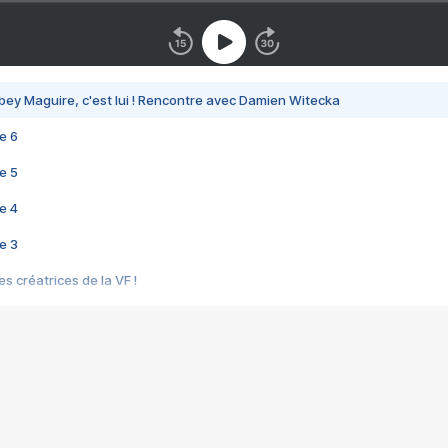
bey Maguire, c'est lui ! Rencontre avec Damien Witecka
e 6
e 5
e 4
e 3
s créatrices de la VF !
e 2
e 1
e Mektoub My Love arrive enfin ! Rencontre avec Shaïn Boumedine et Sal
i : après Toni en famille