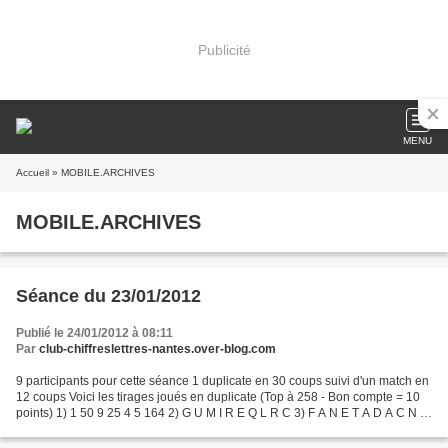
Publicité
MENU
Accueil
» MOBILE.ARCHIVES
MOBILE.ARCHIVES
Séance du 23/01/2012
Publié le 24/01/2012 à 08:11
Par
club-chiffreslettres-nantes.over-blog.com
9 participants pour cette séance 1 duplicate en 30 coups suivi d'un match en
12 coups Voici les tirages joués en duplicate (Top à 258 - Bon compte = 10
points) 1) 1 50 9 25 4 5 164 2) G U M I R E Q L R C 3) F A N E T A D A C N 4)
10 5 25 5 1 2 845 5)...