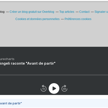
blog
Créer un blog gratuit sur Overblog
Top articles
Contact
Signaler 
Cookies et données personnelles
Préférences cookies
Purecharts
ngeli raconte "Avant de partir"
vant de partir"