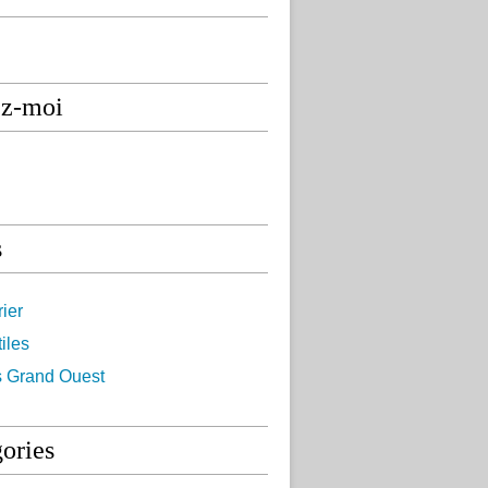
ez-moi
s
ier
iles
s Grand Ouest
ories