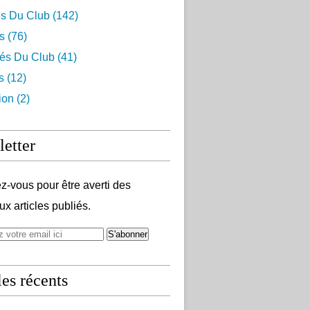
s Du Club (142)
s (76)
tés Du Club (41)
s (12)
ion (2)
etter
-vous pour être averti des
x articles publiés.
les récents