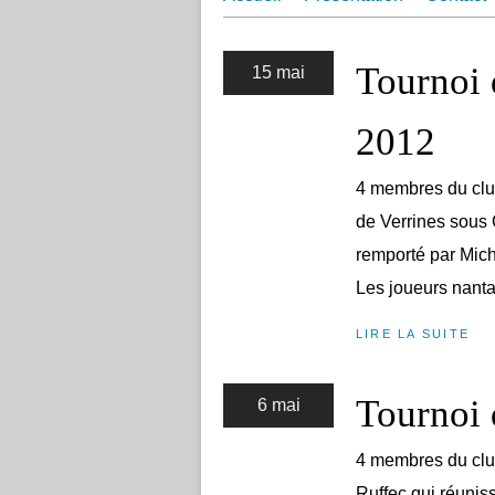
Tournoi 
15 mai
2012
4 membres du clu
de Verrines sous C
remporté par Mich
Les joueurs nanta
LIRE LA SUITE
Tournoi 
6 mai
4 membres du club
Ruffec qui réunis