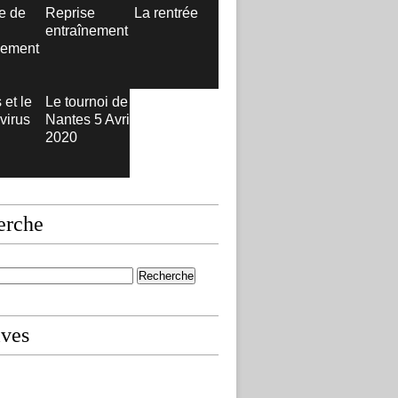
e de
Reprise
La rentrée
entraînement
nement
 et le
Le tournoi de
virus
Nantes 5 Avril
2020
erche
ives