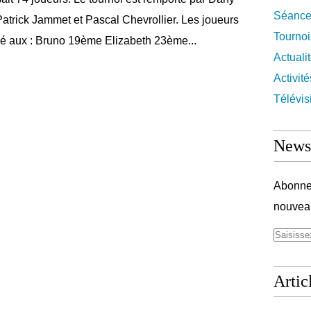
Séance
atrick Jammet et Pascal Chevrollier. Les joueurs
Tournoi
né aux : Bruno 19ème Elizabeth 23ème...
Actuali
Activité
Télévis
Newsl
Abonnez
nouveau
Artic