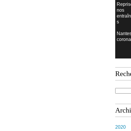
Repris
nos
entraî
s
Nantes
corona
Rech
Arch
2020