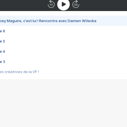
bey Maguire, c'est lui ! Rencontre avec Damien Witecka
e 6
e 5
e 4
e 3
s créatrices de la VF !
e 2
e 1
e Mektoub My Love arrive enfin ! Rencontre avec Shaïn Boumedine et Sal
i : après Toni en famille
elle réalise le bouleversant Dites lui que je l'aime