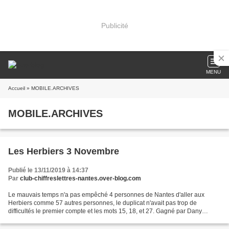
Publicité
MENU
Accueil
» MOBILE.ARCHIVES
MOBILE.ARCHIVES
Les Herbiers 3 Novembre
Publié le 13/11/2019 à 14:37
Par
club-chiffreslettres-nantes.over-blog.com
Le mauvais temps n'a pas empêché 4 personnes de Nantes d'aller aux
Herbiers comme 57 autres personnes, le duplicat n'avait pas trop de
difficultés le premier compte et les mots 15, 18, et 27. Gagné par Dany
Brosseau 256 pts, le top est à 259. Pour les...