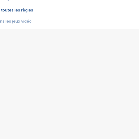
 toutes les règles
s les jeux vidéo
us choquant de Rockstar ? - Le scandale BULLY
e plus moche de Steam
du RÊVE tourne au CAUCHEMAR
pendant 8 heures
it… à tort
umiliés par un jeu vidéo
ire - Final Fantasy 8
ti un empire - Age of Empires
story DOFUS
tard, il crée l'un des pires jeux de tous les temps, MindsEye.