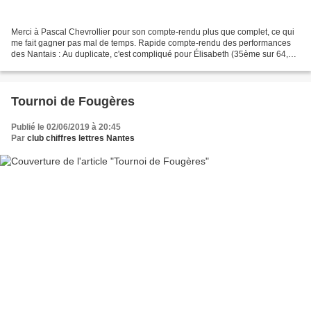
Merci à Pascal Chevrollier pour son compte-rendu plus que complet, ce qui
me fait gagner pas mal de temps. Rapide compte-rendu des performances
des Nantais : Au duplicate, c'est compliqué pour Élisabeth (35ème sur 64,
poule E), Robert (47ème, poule F)...
Tournoi de Fougères
Publié le 02/06/2019 à 20:45
Par
club chiffres lettres Nantes