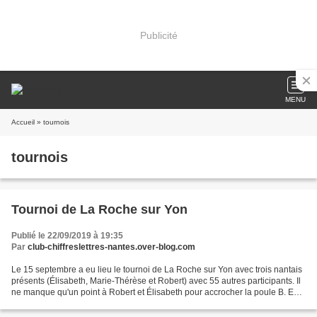
Publicité
MENU
Accueil
» tournois
tournois
Tournoi de La Roche sur Yon
Publié le 22/09/2019 à 19:35
Par
club-chiffreslettres-nantes.over-blog.com
Le 15 septembre a eu lieu le tournoi de La Roche sur Yon avec trois nantais
présents (Élisabeth, Marie-Thérèse et Robert) avec 55 autres participants. Il
ne manque qu'un point à Robert et Élisabeth pour accrocher la poule B. En
figurant respectivement...