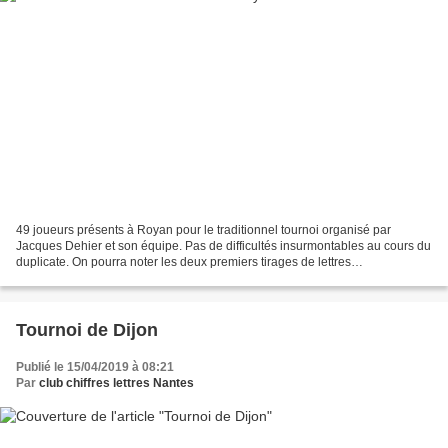
49 joueurs présents à Royan pour le traditionnel tournoi organisé par
Jacques Dehier et son équipe. Pas de difficultés insurmontables au cours du
duplicate. On pourra noter les deux premiers tirages de lettres
RAKENESYTO, UTOTESICIS. 25 75 50 4 7 9 /...
Tournoi de Dijon
Publié le 15/04/2019 à 08:21
Par
club chiffres lettres Nantes