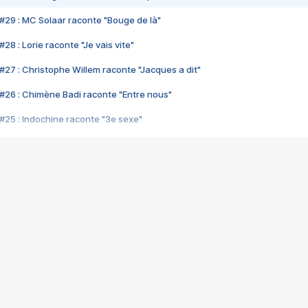
#29 : MC Solaar raconte "Bouge de là"
28 : Lorie raconte "Je vais vite"
#27 : Christophe Willem raconte "Jacques a dit"
#26 : Chimène Badi raconte "Entre nous"
#25 : Indochine raconte "3e sexe"
#24 : Zaho raconte "C'est chelou"
#23 : Patrick Bruel raconte "Au café des délices"
#22 : Kyo raconte "Le chemin"
#21 : Nolwenn Leroy raconte "Cassé"
#20 : Patrick Hernandez raconte "Born to be alive"
#19 : Lorie raconte "Près de moi"
#18 : Michael Jones raconte "A nos actes manqués" (avec Jean-Jacque